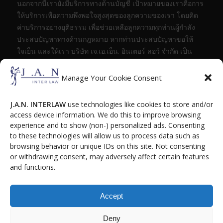
นอกจากนี้เรายังมีบริการทางด้านบัญชี เป้าหมายของเราคือการ
ให้บริการเพื่อความพึงพอใจสูงสุดของลูกความของเรา โดยคิด
ค่าบริการอย่างยุติธรรม เพื่อช่วยเหลือลูกความทุกท่านผู้กำลัง
ประสบปัญหาทางด้านกฎหมาย หากท่านประสบปัญหาขอให้
ใจเย็น และให้เรา บริษัท เจ.เอ.เอ็น. อินเตอร์ ลอว์ จำกัด เป็น
ตัวแทนในการเรียกร้องความยุติธรรมให้แก่ท่าน
Manage Your Cookie Consent
J.A.N. INTERLAW
use technologies like cookies to store and/or
access device information. We do this to improve browsing
ติดต่อเรา
experience and to show (non-) personalized ads. Consenting
to these technologies will allow us to process data such as
browsing behavior or unique IDs on this site. Not consenting
565/67 หมู่ 10, ต.หนองปรือ,
or withdrawing consent, may adversely affect certain features
อ.บางละมุง ชลบุรี 20150
and functions.
info[–at–]janinterlaw.co.th
038-411-021, 084-4247770, 065-619-6496
Accept
LINE id : JANinterlaw
Deny